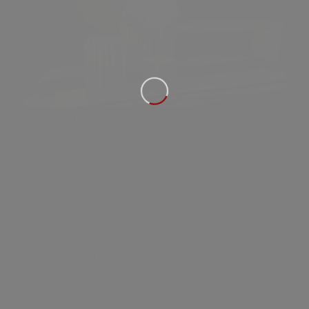
ich setze auf persönlichkeit
michael buchmann
austria / germany
MO – FR : 08.00 – 18.00
SA : 09.00 – 14.00
mob: +43 664 2834897