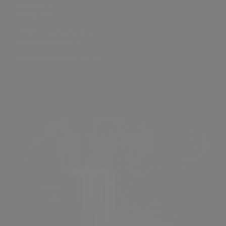
möchling 24
9132 gallizien
info@konzeptwerkstatt.at
info@zirbenhocker.at
info@michaelbuchmann.de