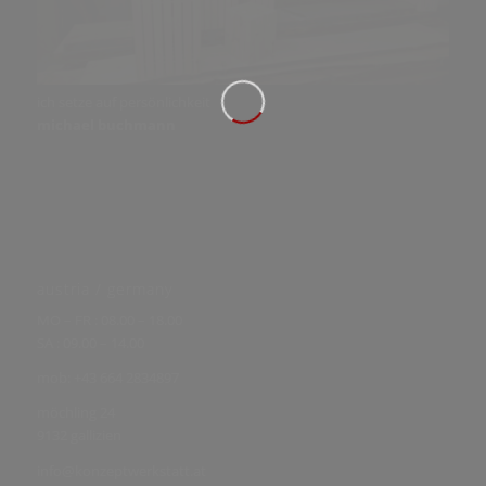
ich setze auf persönlichkeit
michael buchmann
austria / germany
MO – FR : 08.00 – 18.00
SA : 09.00 – 14.00
mob: +43 664 2834897
möchling 24
9132 gallizien
info@konzeptwerkstatt.at