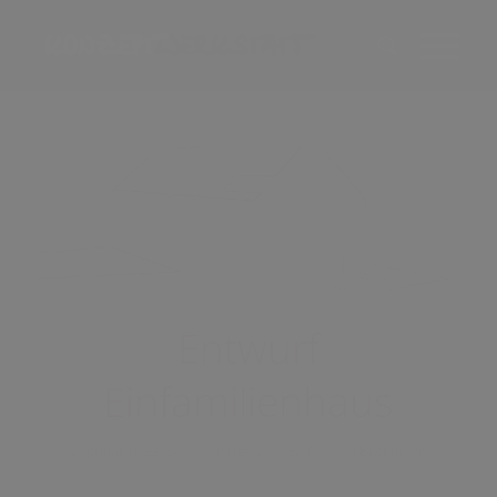
Entwurf
Einfamilienhaus
/
/
September 22, 2016
in
News
von
Michael Buchmann