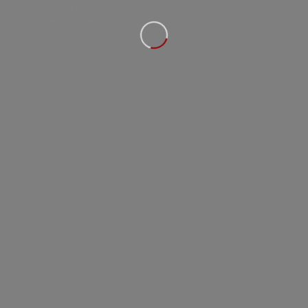
ich setze auf persönlichkeit
michael buchmann
austria / germany
MO – FR : 08.00 – 18.00
SA : 09.00 – 14.00
mob: +43 664 2834897
möchling 24
9132 gallizien
info@konzeptwerkstatt.at
info@zirbenhocker.at
info@michaelbuchmann.de